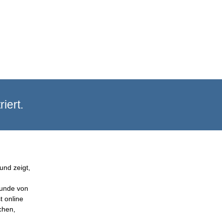
iert.
und zeigt,
Kunde von
t online
chen,