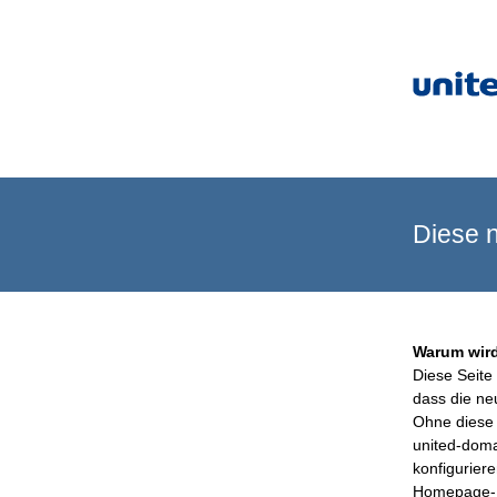
Diese n
Warum wird
Diese Seite 
dass die ne
Ohne diese 
united-doma
konfigurier
Homepage-B